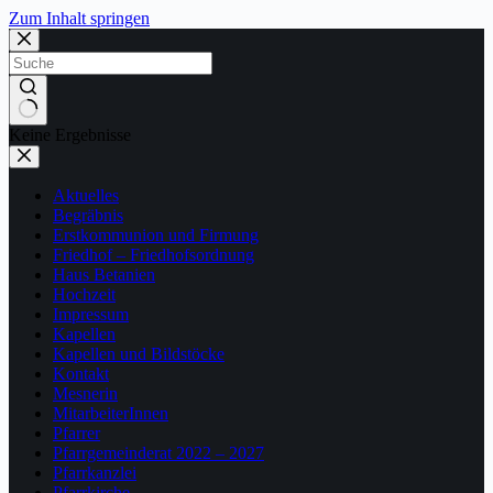
Zum Inhalt springen
Keine Ergebnisse
Aktuelles
Begräbnis
Erstkommunion und Firmung
Friedhof – Friedhofsordnung
Haus Betanien
Hochzeit
Impressum
Kapellen
Kapellen und Bildstöcke
Kontakt
Mesnerin
MitarbeiterInnen
Pfarrer
Pfarrgemeinderat 2022 – 2027
Pfarrkanzlei
Pfarrkirche