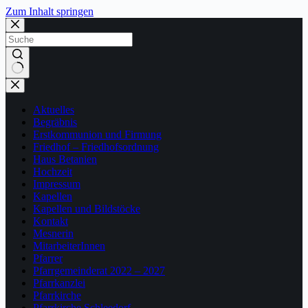
Zum Inhalt springen
Keine
Ergebnisse
Aktuelles
Begräbnis
Erstkommunion und Firmung
Friedhof – Friedhofsordnung
Haus Betanien
Hochzeit
Impressum
Kapellen
Kapellen und Bildstöcke
Kontakt
Mesnerin
MitarbeiterInnen
Pfarrer
Pfarrgemeinderat 2022 – 2027
Pfarrkanzlei
Pfarrkirche
Pfarrkirche Schleedorf