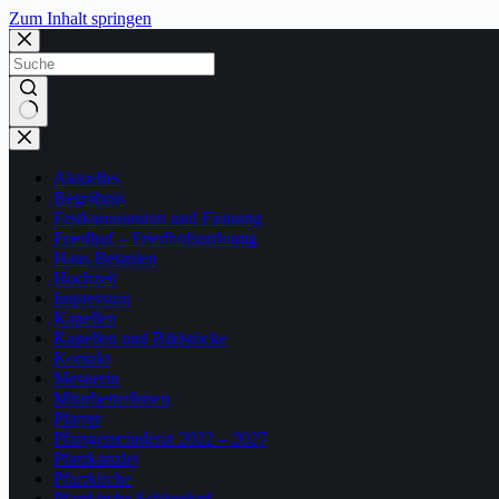
Zum Inhalt springen
Keine
Ergebnisse
Aktuelles
Begräbnis
Erstkommunion und Firmung
Friedhof – Friedhofsordnung
Haus Betanien
Hochzeit
Impressum
Kapellen
Kapellen und Bildstöcke
Kontakt
Mesnerin
MitarbeiterInnen
Pfarrer
Pfarrgemeinderat 2022 – 2027
Pfarrkanzlei
Pfarrkirche
Pfarrkirche Schleedorf