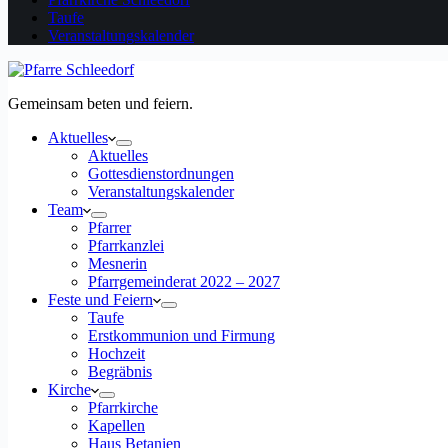
Taufe
Veranstaltungskalender
Gemeinsam beten und feiern.
Aktuelles
Aktuelles
Gottesdienstordnungen
Veranstaltungskalender
Team
Pfarrer
Pfarrkanzlei
Mesnerin
Pfarrgemeinderat 2022 – 2027
Feste und Feiern
Taufe
Erstkommunion und Firmung
Hochzeit
Begräbnis
Kirche
Pfarrkirche
Kapellen
Haus Betanien