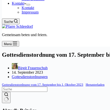
Kontakt
Kontakt
Impressum
Suche
Gemeinsam beten und feiern.
Menü
Gottesdienstordnung vom 17. September bi
Birgit Frauenschuh
14. September 2023
Gottesdienstordnungen
Gottesdienstordnung vom 17. September bis 1. Oktober 2023
Herunterladen
Keine
Ergebnisse