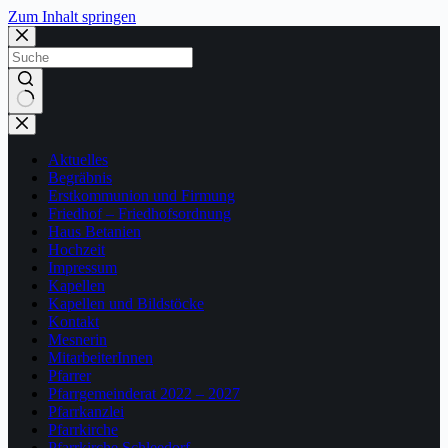
Zum Inhalt springen
Keine
Ergebnisse
Aktuelles
Begräbnis
Erstkommunion und Firmung
Friedhof – Friedhofsordnung
Haus Betanien
Hochzeit
Impressum
Kapellen
Kapellen und Bildstöcke
Kontakt
Mesnerin
MitarbeiterInnen
Pfarrer
Pfarrgemeinderat 2022 – 2027
Pfarrkanzlei
Pfarrkirche
Pfarrkirche Schleedorf