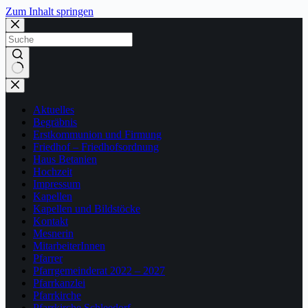
Zum Inhalt springen
Keine
Ergebnisse
Aktuelles
Begräbnis
Erstkommunion und Firmung
Friedhof – Friedhofsordnung
Haus Betanien
Hochzeit
Impressum
Kapellen
Kapellen und Bildstöcke
Kontakt
Mesnerin
MitarbeiterInnen
Pfarrer
Pfarrgemeinderat 2022 – 2027
Pfarrkanzlei
Pfarrkirche
Pfarrkirche Schleedorf