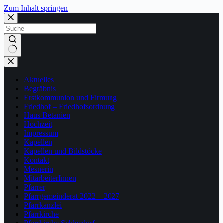
Zum Inhalt springen
Keine
Ergebnisse
Aktuelles
Begräbnis
Erstkommunion und Firmung
Friedhof – Friedhofsordnung
Haus Betanien
Hochzeit
Impressum
Kapellen
Kapellen und Bildstöcke
Kontakt
Mesnerin
MitarbeiterInnen
Pfarrer
Pfarrgemeinderat 2022 – 2027
Pfarrkanzlei
Pfarrkirche
Pfarrkirche Schleedorf