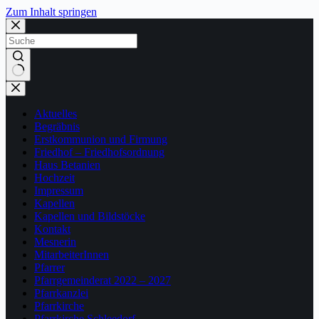
Zum Inhalt springen
Keine
Ergebnisse
Aktuelles
Begräbnis
Erstkommunion und Firmung
Friedhof – Friedhofsordnung
Haus Betanien
Hochzeit
Impressum
Kapellen
Kapellen und Bildstöcke
Kontakt
Mesnerin
MitarbeiterInnen
Pfarrer
Pfarrgemeinderat 2022 – 2027
Pfarrkanzlei
Pfarrkirche
Pfarrkirche Schleedorf