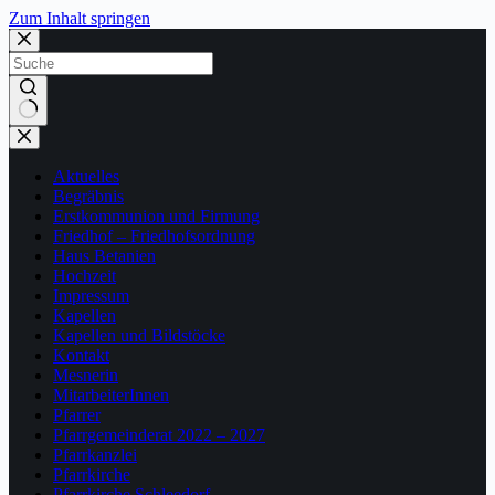
Zum Inhalt springen
Keine
Ergebnisse
Aktuelles
Begräbnis
Erstkommunion und Firmung
Friedhof – Friedhofsordnung
Haus Betanien
Hochzeit
Impressum
Kapellen
Kapellen und Bildstöcke
Kontakt
Mesnerin
MitarbeiterInnen
Pfarrer
Pfarrgemeinderat 2022 – 2027
Pfarrkanzlei
Pfarrkirche
Pfarrkirche Schleedorf