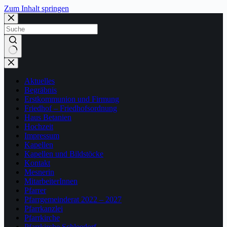
Zum Inhalt springen
Keine
Ergebnisse
Aktuelles
Begräbnis
Erstkommunion und Firmung
Friedhof – Friedhofsordnung
Haus Betanien
Hochzeit
Impressum
Kapellen
Kapellen und Bildstöcke
Kontakt
Mesnerin
MitarbeiterInnen
Pfarrer
Pfarrgemeinderat 2022 – 2027
Pfarrkanzlei
Pfarrkirche
Pfarrkirche Schleedorf