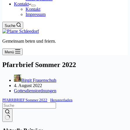
Kontakt
Kontakt
Impressum
Suche
Gemeinsam beten und feiern.
Menü
Pfarrbrief Sommer 2022
Birgit Frauenschuh
4. August 2022
Gottesdienstordnungen
PFARRBRIEF Sommer 2022
Herunterladen
Keine
Ergebnisse