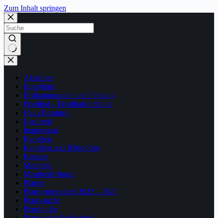
Zum Inhalt springen
Keine
Ergebnisse
Aktuelles
Begräbnis
Erstkommunion und Firmung
Friedhof – Friedhofsordnung
Haus Betanien
Hochzeit
Impressum
Kapellen
Kapellen und Bildstöcke
Kontakt
Mesnerin
MitarbeiterInnen
Pfarrer
Pfarrgemeinderat 2022 – 2027
Pfarrkanzlei
Pfarrkirche
Pfarrkirche Schleedorf