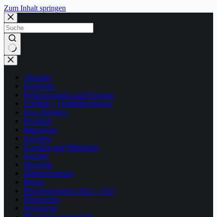
Zum Inhalt springen
Keine
Ergebnisse
Aktuelles
Begräbnis
Erstkommunion und Firmung
Friedhof – Friedhofsordnung
Haus Betanien
Hochzeit
Impressum
Kapellen
Kapellen und Bildstöcke
Kontakt
Mesnerin
MitarbeiterInnen
Pfarrer
Pfarrgemeinderat 2022 – 2027
Pfarrkanzlei
Pfarrkirche
Pfarrkirche Schleedorf