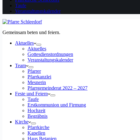
Taufe
Veranstaltungskalender
Gemeinsam beten und feiern.
Aktuelles
Aktuelles
Gottesdienstordnungen
Veranstaltungskalender
Team
Pfarrer
Pfarrkanzlei
Mesnerin
Pfarrgemeinderat 2022 – 2027
Feste und Feiern
Taufe
Erstkommunion und Firmung
Hochzeit
Begräbnis
Kirche
Pfarrkirche
Kapellen
Haus Betanien