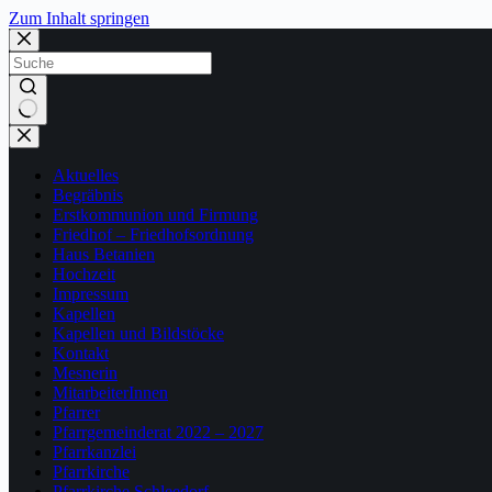
Zum Inhalt springen
Keine
Ergebnisse
Aktuelles
Begräbnis
Erstkommunion und Firmung
Friedhof – Friedhofsordnung
Haus Betanien
Hochzeit
Impressum
Kapellen
Kapellen und Bildstöcke
Kontakt
Mesnerin
MitarbeiterInnen
Pfarrer
Pfarrgemeinderat 2022 – 2027
Pfarrkanzlei
Pfarrkirche
Pfarrkirche Schleedorf